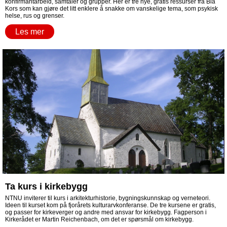
konfirmantarbeid, samtaler og grupper. Her er tre nye, gratis ressurser fra Blå
Kors som kan gjøre det litt enklere å snakke om vanskelige tema, som psykisk
helse, rus og grenser.
Les mer
Ta kurs i kirkebygg
NTNU inviterer til kurs i arkitekturhistorie, bygningskunnskap og verneteori.
Ideen til kurset kom på fjorårets kulturarvkonferanse. De tre kursene er gratis,
og passer for kirkeverger og andre med ansvar for kirkebygg. Fagperson i
Kirkerådet er Martin Reichenbach, om det er spørsmål om kirkebygg.