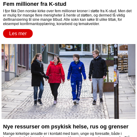
Fem millioner fra K-stud
I fjor fikk Den norske kirke over fem millioner kroner i støtte fra K-stud. Men det
er mulig for mange flere menigheter å hente ut støtten, og dermed få viktig
delfinansiering til sine mange tilbud. Alle sokn kan søke til ulike tiltak, for
eksempel konfirmantopplæring, korarbeid og temakvelder.
Les mer
Nye ressurser om psykisk helse, rus og grenser
Mange kirkelige ansatte er i kontakt med barn, unge og foresatte, både i