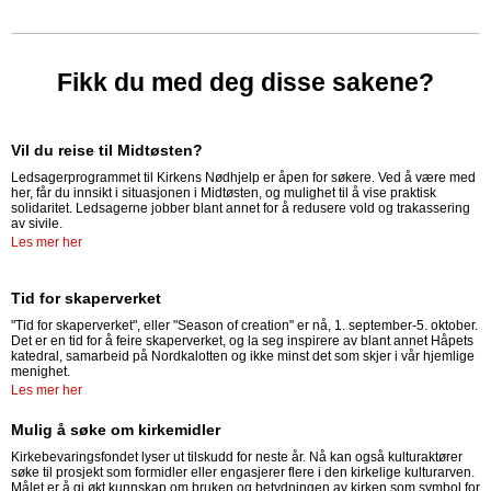
Fikk du med deg disse sakene?
Vil du reise til Midtøsten?
Ledsagerprogrammet til Kirkens Nødhjelp er åpen for søkere. Ved å være med
her, får du innsikt i situasjonen i Midtøsten, og mulighet til å vise praktisk
solidaritet. Ledsagerne jobber blant annet for å redusere vold og trakassering
av sivile.
Les mer her
Tid for skaperverket
"Tid for skaperverket", eller "Season of creation" er nå, 1. september-5. oktober.
Det er en tid for å feire skaperverket, og la seg inspirere av blant annet Håpets
katedral, samarbeid på Nordkalotten og ikke minst det som skjer i vår hjemlige
menighet.
Les mer her
Mulig å søke om kirkemidler
Kirkebevaringsfondet lyser ut tilskudd for neste år. Nå kan også kulturaktører
søke til prosjekt som formidler eller engasjerer flere i den kirkelige kulturarven.
Målet er å gi økt kunnskap om bruken og betydningen av kirken som symbol for