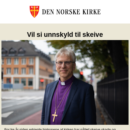
Vil si unnskyld til skeive
For tre år siden erkjente biskopene at kirken har påført skeive skade og