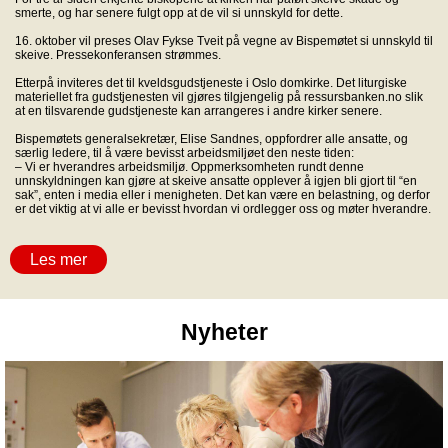
smerte, og har senere fulgt opp at de vil si unnskyld for dette.
16. oktober vil preses Olav Fykse Tveit på vegne av Bispemøtet si unnskyld til
skeive. Pressekonferansen strømmes.
Etterpå inviteres det til kveldsgudstjeneste i Oslo domkirke. Det liturgiske
materiellet fra gudstjenesten vil gjøres tilgjengelig på ressursbanken.no slik
at en tilsvarende gudstjeneste kan arrangeres i andre kirker senere.
Bispemøtets generalsekretær, Elise Sandnes, oppfordrer alle ansatte, og
særlig ledere, til å være bevisst arbeidsmiljøet den neste tiden:
– Vi er hverandres arbeidsmiljø. Oppmerksomheten rundt denne
unnskyldningen kan gjøre at skeive ansatte opplever å igjen bli gjort til “en
sak”, enten i media eller i menigheten. Det kan være en belastning, og derfor
er det viktig at vi alle er bevisst hvordan vi ordlegger oss og møter hverandre.
Les mer
Nyheter