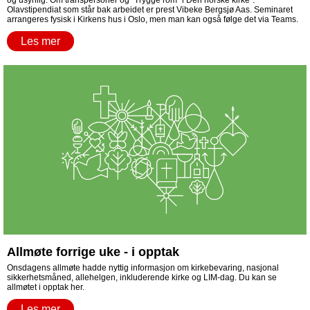
og usynlig. Om transpersoner og "Trygge rom" i Den norske kirke".
Olavstipendiat som står bak arbeidet er prest Vibeke Bergsjø Aas. Seminaret
arrangeres fysisk i Kirkens hus i Oslo, men man kan også følge det via Teams.
Les mer
Allmøte forrige uke - i opptak
Onsdagens allmøte hadde nyttig informasjon om kirkebevaring, nasjonal
sikkerhetsmåned, allehelgen, inkluderende kirke og LIM-dag. Du kan se
allmøtet i opptak her.
Les mer