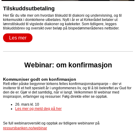
Tilskuddsutbetaling
Her får du vite mer om hvordan tilskudd til diakoni og undervisning, og til
kirkemusikk i domkirkene utbetales. Nytt i år er at Kirkerådet betaler ut
lønnstilskudd til vigslede diakoner og kateketer. Som tidligere, legges
tilskuddsbrev og oversikt over beløp på bispedømmerådenes nettsider.
Les mer
Webinar: om konfirmasjon
Kommuniser godt om konfirmasjon
Rett etter påske begynner kirkens felles konfirmasjonskampanje – der vi
inviterer til et helt spesielt år i ungdommenes liv, og til å bli bekreftet av Gud for
den de er. Gjør vi det samtidig, når vi langt. Velkommen til webinar med
inspirasjon, erfaringer og ressurser. Følg direkte eller se opptak.
26. mars kl. 10
Les mer og meld deg på her
Se full webinaroversikt og opptak av tidligere webinarer på
ressursbanken.no/webinar