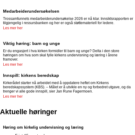
Medarbeiderundersøkelsen
Trossamfunnets medarbeiderundersøkelse 2026 er nå klar. Innsiktsrapporten er
tilgjengelig i ressursbanken og her er også støttemateriell for ledere.
Les mer her
Viktig høring: barn og unge
Er du engasjert i hva kirken formidler til barn og unge? Delta i den store
høringen om hva som skal fylle kirkens undervisning og læring i årene
framover.
Les mer her
Innspill: kirkens beredskap
Kirkerådet starter nå arbeidet med å oppdatere heftet om Kirkens
beredskapssystem (KBS). – Målet er å utvikle en ny og forbedret utgave, og da
trenger vi alle gode innspill, sier Jan Rune Fagermoen.
Les mer her
Aktuelle høringer
Høring om kirkelig undervisning og læring