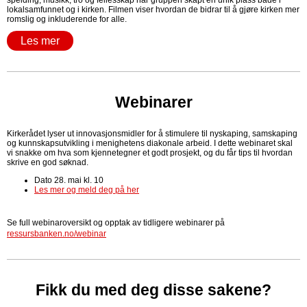
speiding, musikk, tro og fellesskap har gruppen skapt en unik plass både i
lokalsamfunnet og i kirken. Filmen viser hvordan de bidrar til å gjøre kirken mer
romslig og inkluderende for alle.
Les mer
Webinarer
Kirkerådet lyser ut innovasjonsmidler for å stimulere til nyskaping, samskaping
og kunnskapsutvikling i menighetens diakonale arbeid. I dette webinaret skal
vi snakke om hva som kjennetegner et godt prosjekt, og du får tips til hvordan
skrive en god søknad.
Dato 28. mai kl. 10
Les mer og meld deg på her
Se full webinaroversikt og opptak av tidligere webinarer på
ressursbanken.no/webinar
Fikk du med deg disse sakene?