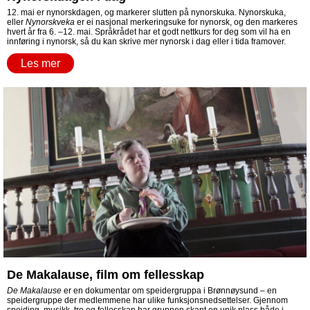
12. mai er nynorskdagen, og markerer slutten på nynorskuka. Nynorskuka,
eller
Nynorskveka
er ei nasjonal merkeringsuke for nynorsk, og den markeres
hvert år fra 6. –12. mai. Språkrådet har et godt nettkurs for deg som vil ha en
innføring i nynorsk, så du kan skrive mer nynorsk i dag eller i tida framover.
Les mer
De Makalause, film om fellesskap
De Makalause
er en dokumentar om speidergruppa i Brønnøysund – en
speidergruppe der medlemmene har ulike funksjonsnedsettelser. Gjennom